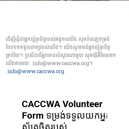
ដើម្បីធ្វើជាឣ្នកស្ម័គ្រចិត្តរបស់អង្គការយើង សូមបំពេញទម្រង់
បែបបទទទួលពាក្យរបស់យើង។ យើងស្វាគមន៍អ្នកស្ម័គ្រចិត្ត
គ្រប់វ័យ។ ប្រសិនបើអ្នកមានសំណួរណាមួយ សូមផ្ញើអ៊ីមែលមក
យើងតាមរយៈ info@www.caccwa.org។
info@www.caccwa.org.