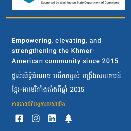
Empowering, elevating, and
strengthening the Khmer-
American community since 2015
ផ្តល់សិទ្ធិអំណាច លើកកម្ពស់ ពង្រឹងសហគមន៍
ខ្មែរ-អាមេរិកាំងតាំងពីឆ្នាំ 2015
តាមដានឣំពីអង្គការ​របស់យើង
F
I
L
T
a
n
i
r
c
s
n
e