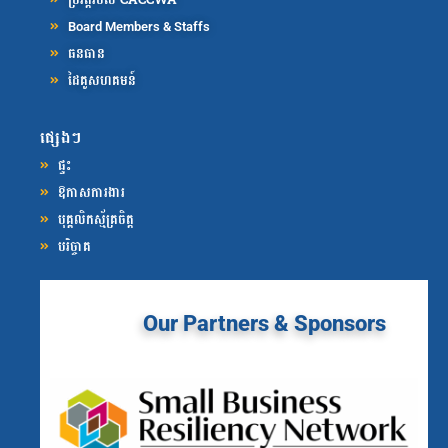
Board Members & Staffs
ធនធាន
ដៃគូសហគមន៍
ផ្សេងៗ
ផ្ទះ
ឱកាសការងារ
បុគ្គលិកស្ម័គ្រចិត្ត
បរិច្ចាគ
Our Partners & Sponsors