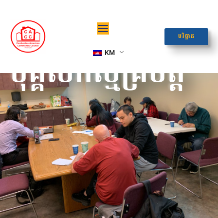
Skip
to
content
បរិច្ចាគ
បុគ្គលិកស្ម័គ្រចិត្ត
KM