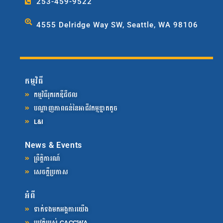
253-459-9522
4555 Delridge Way SW, Seattle, WA 98106
កម្មវិធី
កម្មវិធីរុករកឌីជីថល
បណ្តាញភាពធន់នៃអាជីវកម្មខ្នាតតូច
L&I
News & Events
ព្រឹត្តិការណ៍
សេចក្តីប្រកាស
អំពី
ទាក់ទង​មក​អង្គការយើង
ប្រវត្តិរបស់ CACCWA