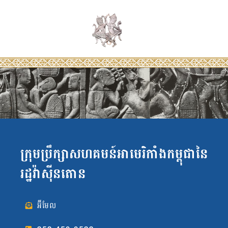
ក្រុមប្រឹក្សាសហគមន៍អាមេរិកាំងកម្ពុជានៃ
រដ្ឋវ៉ាស៊ីនតោន
អ៊ីមែល